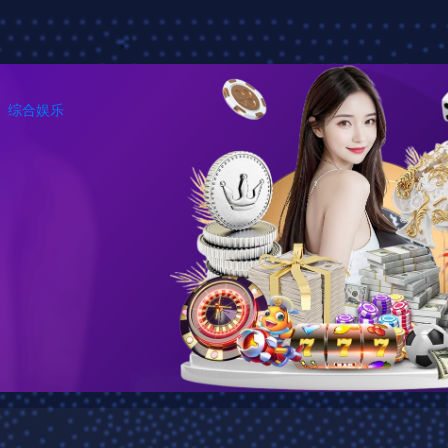
App下载
公司介绍
体育看点
游戏官网
—— 比赛数据从这里