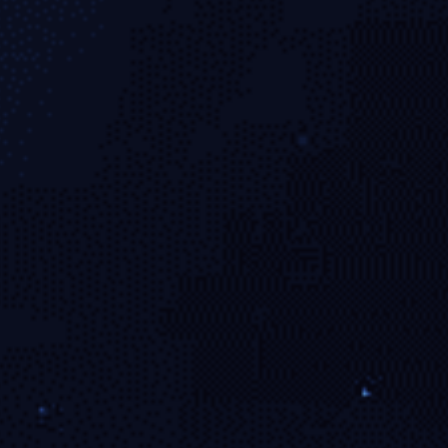
斗志，相信本次较量定不会辜负期待。
d strategy but also a showcase of
不论最终结果如何，此役都将成为本赛季值得铭记的一部
下一篇：
U16国足抵达欧塞尔俱乐部展开集