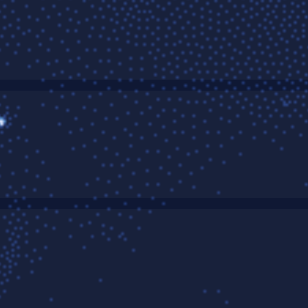
、专业数据、高清视频，
爱游戏官网APP
与网页版为您提供便捷
APP下载
网页版入口
明天，明尼苏达森林狼队将客场挑战达拉斯独行
兹的出战状态不明的情况下。森林狼队作为西部
着不少挑战。爱德华兹作为球队的核心球员，其