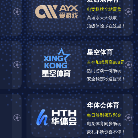
的体育服务。
2026-05-30 19:35
62 次阅读
侠队，这场比赛备受瞩目，尤其是在爱德华
强队之一，在本赛季表现出色，但此役面临
健康状况直接关系到球队的整体实力和比赛