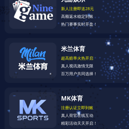
覆盖实时赛事
首页
/
体育看点
/ 正文