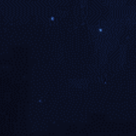
1
卡索拉宣布退役感慨万千收到无数祝福
近日，西班牙著名足球运动员卡索拉宣布退役
2026-07-14
2
杭州经纬勇夺冠军荣耀时刻展现团队实
在杭州经纬的奋斗历程中，勇夺冠军的荣耀时
2026-06-06
3
评论员分析彼得森有望成为得分王轻松
近年来，NBA的赛场上涌现出许多年轻天才，
2026-08-01
4
米兰欲引进年轻天才卡雷查斯与乌尊强
在当前转会市场上，AC米兰正在积极寻求引进
2026-08-02