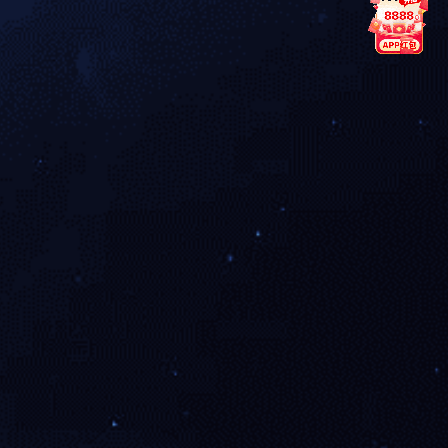
开启深色模式
结
点击页面右上角图标进入夜间护眼