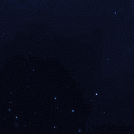
态
点
包
标
推荐网站