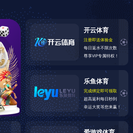
注册入口
隐私保护。